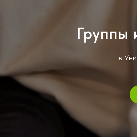
Группы 
в Ун