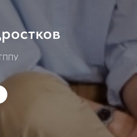
дростков
МГППУ