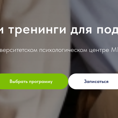
и тренинги для по
иверситетском психологическом центре 
Выбрать программу
Записаться