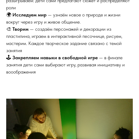
разыгрываем: дети сами предлагают сюжет и распределяют
роли
🌍
Исследуем мир
— узнаём новое о природе и жизни
вокруг через игру и живое общение.
🎨
Творим
— создаём персонажей и декорации из
пластилина, играем в интерактивной песочнице, рисуем,
мастерим. Каждое творческое задание связано с темой
занятия
🕹️
Закрепляем навыки в свободной игре
— в финале
занятия дети сами выбирают игру, развивая инициативу и
вооображения