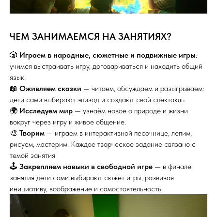
ЧЕМ ЗАНИМАЕМСЯ НА ЗАНЯТИЯХ?
🎲
Играем в народные, сюжетные и подвижные игры
:
учимся выстраивать игру, договариваться и находить общий
язык.
📖
Оживляем сказки
— читаем, обсуждаем и разыгрываем:
дети сами выбирают эпизод и создают свой спектакль.
🌍
Исследуем мир
— узнаём новое о природе и жизни
вокруг через игру и живое общение.
🎨
Творим
— играем в интерактивной песочнице, лепим,
рисуем, мастерим. Каждое творческое задание связано с
темой занятия
🕹️
Закрепляем навыки в свободной игре
— в финале
занятия дети сами выбирают сюжет игры, развивая
инициативу, воображение и самостоятельность