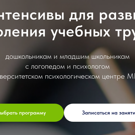
нтенсивы для разв
оления учебных тр
дошкольникам и младшим школьникам
с логопедом и психологом
иверситетском психологическом центре 
ыбрать программу
Записаться на занят