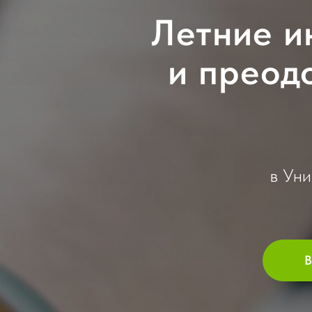
Летние и
и преод
в Ун
В