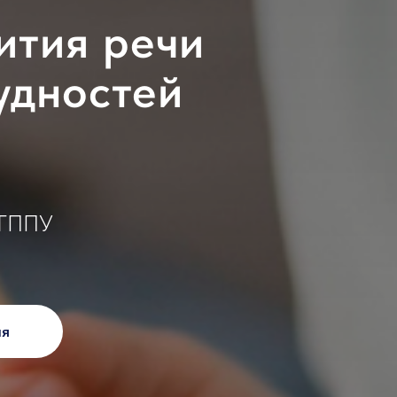
ития речи
удностей
МГППУ
ия