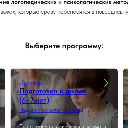
ние логопедических и психологических мето
выках, которые сразу переносятся в повседневну
Выберите программу:
Интенсив
Подготовка к школе
(6–7 лет)
Педагог-психолог+логопед
Подтягиваем навыки чтения и письма, а