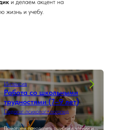
дик
и делаем акцент на
ю жизнь и учебу.
Интенсив
Работа со школьными
трудностями (7–9 лет)
Педагог-психолог+логопед
Помогаем преодолеть ошибки в чтении и