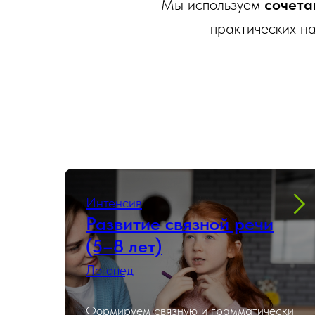
Мы используем
сочета
практических на
Интенсив
Развитие связной речи
(5–8 лет)
Логопед
Формируем связную и грамматически