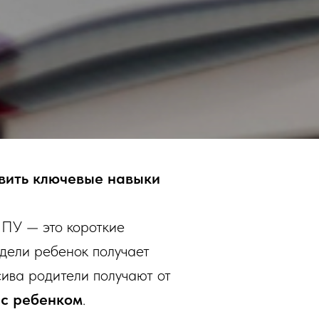
звить ключевые навыки
ГППУ — это
короткие
едели ребенок получает
сива родители получают от
 с ребенком
.