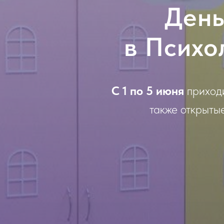
День
в Психо
С 1 по 5 июня
приходи
также открытые